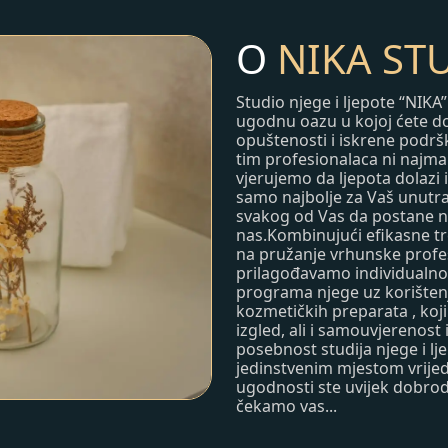
O
NIKA
STU
Studio njege i ljepote “NIK
ugodnu oazu u kojoj ćete dož
opuštenosti i iskrene podrš
tim profesionalaca ni najman
vjerujemo da ljepota dolazi
samo najbolje za Vaš unutrašnj
svakog od Vas da postane naj
nas.Kombinujući efikasne tre
na pružanje vrhunske profe
prilagođavamo individualno 
programa njege uz korištenj
kozmetičkih preparata , koji
izgled, ali i samouvjerenost 
posebnost studija njege i lje
jedinstvenim mjestom vrijed
ugodnosti ste uvijek dobrodoš
čekamo vas...