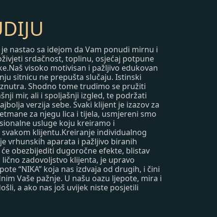
DIJU
A” je nastao sa idejom da Vam ponudi mirnu i
ivjeti srdačnost, toplinu, osjećaj potpune
ke.Naš visoko motivisan i pažljivo edukovan
ju sitnicu ne prepušta slučaju. Istinski
 iznutra. Shodno tome trudimo se pružiti
i mir, ali i spoljašnji izgled, te podržati
bolja verzija sebe. Svaki klijent je izazov za
tmane za njegu lica i tijela, usmjereni smo
sionalne usluge koju kreiramo i
svakom klijentu.Kreiranje individualnog
e vrhunskih aparata i pažljivo biranih
 će obezbijediti dugoročne efekte, blistav
i lično zadovoljstvo klijenta, je upravo
pote “NIKA” koja nas izdvaja od drugih, i čini
nim Vaše pažnje. U našu oazu ljepote, mira i
li, a ako nas još uvijek niste posjetili