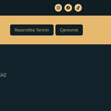
Rezervišite Termin
Cjenovnik
ŠKE